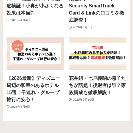
底検証！小鼻が小さくなる
Security SmartTrack
効果は本当⁉️
Card & Linkの口コミを徹
底調査！
2026年4月4日
2026年3月8日
【2026最新】ディズニー
花井組・七戸義昭の息子た
周辺の和室のあるホテル
ちが話題！後継者は誰？家
15選！子連れ・グループ
族構成も徹底解説！
旅行に安心！
2025年5月10日
2025年6月9日