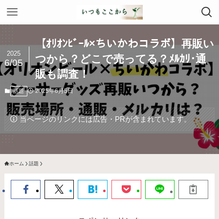
【ｵﾘｵﾝﾋﾞｰﾙ×ちいかわコラボ】再販い
2025
つから？どこで売ってる？ﾒﾙｶﾘ･通
6/05
販も調査！
2025年6月5日
話題
当ページのリンクには広告・PRが含まれています。
ホーム
話題