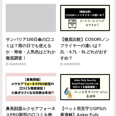
サンバリア100日傘の口コ
【徹底比較】COSORIノン
ミは？雨の日でも使える
フライヤーの違いは？
か・寿命・人気色はどれか
2L・4.7L・6Lどれがおす
徹底調査！
すめ？
2026年5月5日
2026年5月5日
鼻美顔器ルクセアフォーネ
【ペット用見守りGPSの
スPRO新型の口コミを徹
最適解】Anker Eufy