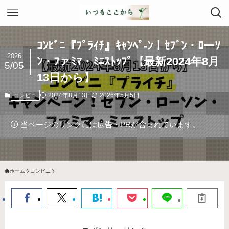
ｺﾝﾋﾞﾆ『ﾌﾟﾗｲﾁ』ｷｬﾝﾍﾟ-ﾝ！ｾﾌﾞﾝ・ﾛーｿ
2026
ﾝ・ﾌァﾐﾏ・ﾐﾆｽﾄｯﾌﾟ【最新2024年8月
5/05
13日から】
2024年8月13日
2026年5月5日
コンビニ
当ページのリンクには広告・PRが含まれています。
ホーム
コンビニ