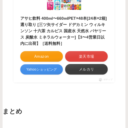
アサヒ飲料 400ml〜660mlPET×48本[24本×2箱]
選り取り [三ツ矢サイダー ドデカミン ウィルキ
ンソン 十六茶 カルピス 国産水 天然水 バヤリー
ス 炭酸水 ミネラルウォーター]【3〜4営業日以
内に出荷】［送料無料］
Amazon
楽天市場
メルカリ
Yahooショッピング
ポチップ
まとめ