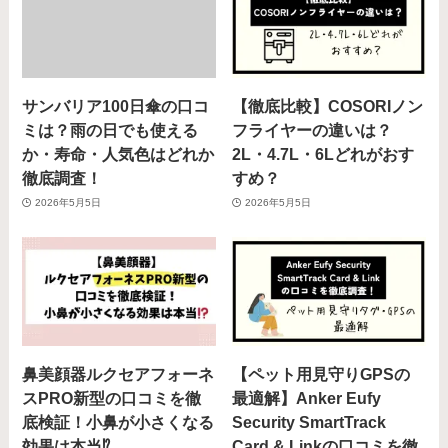
サンバリア100日傘の口コ
【徹底比較】COSORIノン
ミは？雨の日でも使える
フライヤーの違いは？
か・寿命・人気色はどれか
2L・4.7L・6Lどれがおす
徹底調査！
すめ？
2026年5月5日
2026年5月5日
鼻美顔器ルクセアフォーネ
【ペット用見守りGPSの
スPRO新型の口コミを徹
最適解】Anker Eufy
底検証！小鼻が小さくなる
Security SmartTrack
効果は本当⁉️
Card & Linkの口コミを徹