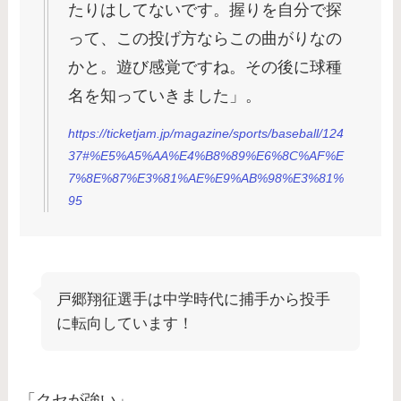
たりはしてないです。握りを自分で探
って、この投げ方ならこの曲がりなの
かと。遊び感覚ですね。その後に球種
名を知っていきました」。
https://ticketjam.jp/magazine/sports/baseball/124
37#%E5%A5%AA%E4%B8%89%E6%8C%AF%E
7%8E%87%E3%81%AE%E9%AB%98%E3%81%
95
戸郷翔征選手は中学時代に捕手から投手
に転向しています！
「クセが強い」