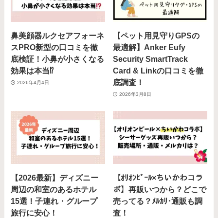
鼻美顔器ルクセアフォーネ
【ペット用見守りGPSの
スPRO新型の口コミを徹
最適解】Anker Eufy
底検証！小鼻が小さくなる
Security SmartTrack
効果は本当⁉️
Card & Linkの口コミを徹
底調査！
2026年4月4日
2026年3月8日
【2026最新】ディズニー
【ｵﾘｵﾝﾋﾞｰﾙ×ちいかわコラ
周辺の和室のあるホテル
ボ】再販いつから？どこで
15選！子連れ・グループ
売ってる？ﾒﾙｶﾘ･通販も調
旅行に安心！
査！