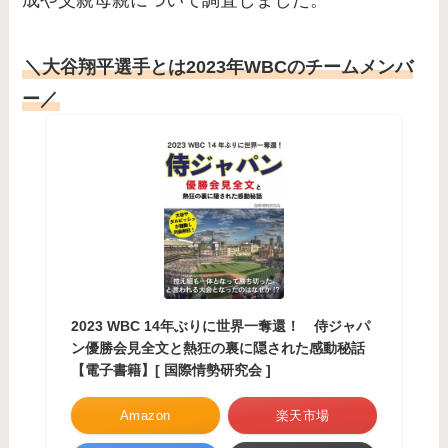
＼大谷翔平選手とは2023年WBCのチームメンバ
ー／
2023 WBC 14年ぶりに世界一奪還！ 侍ジャパ
ン優勝会見全文と熱狂の裏に隠された感動秘話
【電子書籍】[ 国際情勢研究会 ]
Amazon
楽天市場