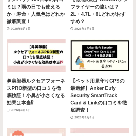
ミは？雨の日でも使える
フライヤーの違いは？
か・寿命・人気色はどれか
2L・4.7L・6Lどれがおす
徹底調査！
すめ？
2026年5月5日
2026年5月5日
鼻美顔器ルクセアフォーネ
【ペット用見守りGPSの
スPRO新型の口コミを徹
最適解】Anker Eufy
底検証！小鼻が小さくなる
Security SmartTrack
効果は本当⁉️
Card & Linkの口コミを徹
底調査！
2026年4月4日
2026年3月8日