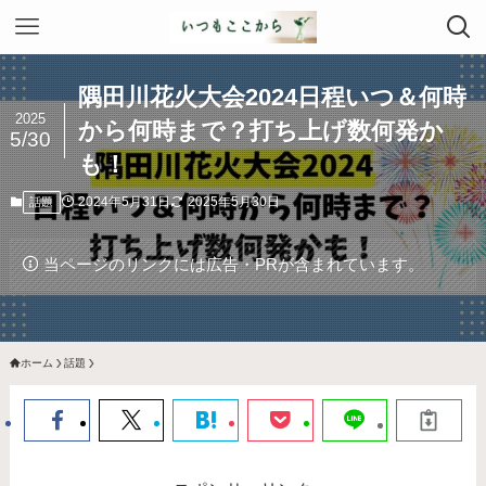
隅田川花火大会2024日程いつ＆何時
2025
から何時まで？打ち上げ数何発か
5/30
も！
2024年5月31日
2025年5月30日
話題
当ページのリンクには広告・PRが含まれています。
ホーム
話題