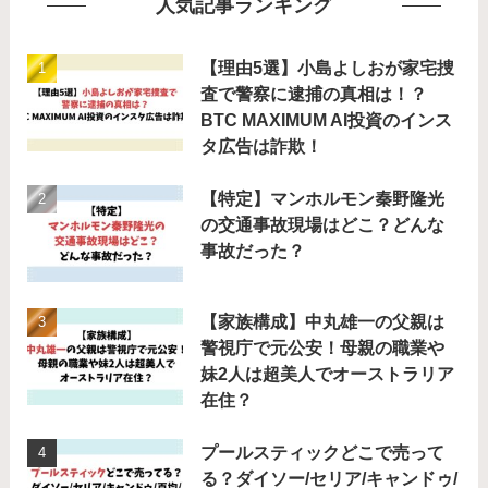
人気記事ランキング
【理由5選】小島よしおが家宅捜
査で警察に逮捕の真相は！？
BTC MAXIMUM AI投資のインス
タ広告は詐欺！
【特定】マンホルモン秦野隆光
の交通事故現場はどこ？どんな
事故だった？
【家族構成】中丸雄一の父親は
警視庁で元公安！母親の職業や
妹2人は超美人でオーストラリア
在住？
プールスティックどこで売って
る？ダイソー/セリア/キャンドゥ/